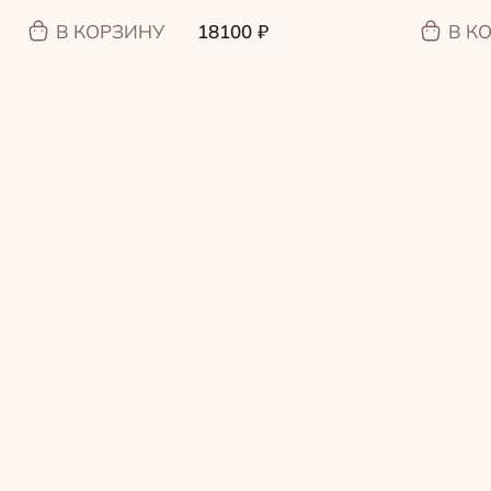
В КОРЗИНУ
18100
₽
В К