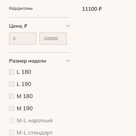
Кардиганы
11100
₽
Цена, ₽
Размер модели
L 180
L 190
M 180
M 190
M-L короткий
M-L стандарт