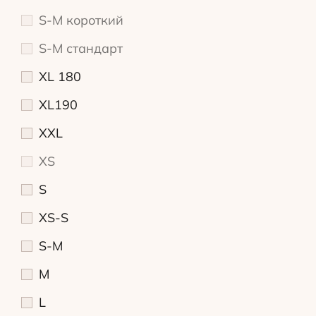
S-M короткий
S-M стандарт
XL 180
XL190
XXL
XS
S
XS-S
S-M
M
L