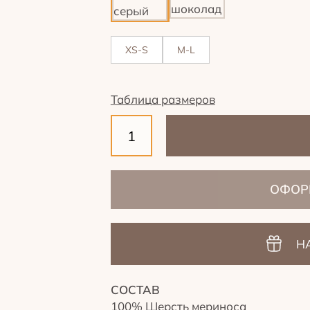
XS-S
M-L
Таблица размеров
ОФОР
Н
СОСТАВ
100% Шерсть мериноса